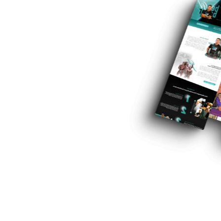
er um
mentar
s e receita
proveitem sua expertise para
estacar sua empresa na
aumenta os valores do seu
idade.