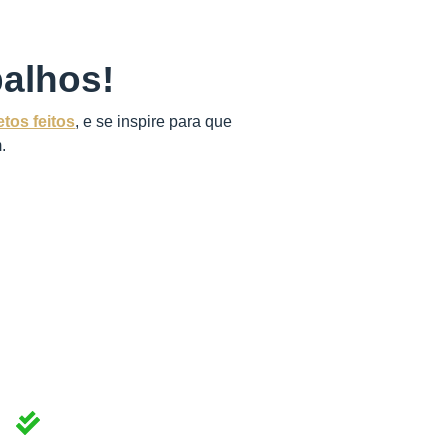
alhos!
etos feitos
, e se inspire para que
.
nto você irá:
Fechar mais vendas