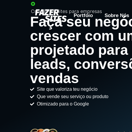
Criação de Sites para empresas
Portfóio
Sobre Nós
Faça seu negó
crescer com um
projetado para
leads, convers
vendas
Site que valoriza teu negócio
Que vende seu serviço ou produto
Otimizado para o Google