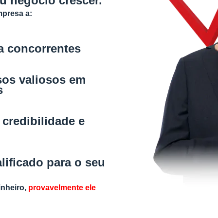
seu negócio crescer.
mpresa a:
ra concorrentes
sos valiosos em
s
 credibilidade e
lificado para o seu
inheiro,
provavelmente ele