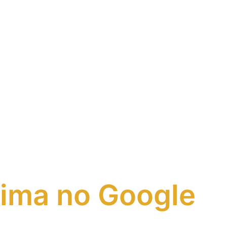
xima
no Google