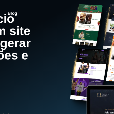
Blog
cio
 site
 gerar
ões e