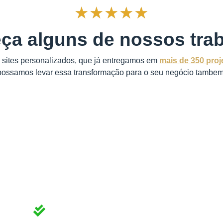
★
★
★
★
★
ça alguns de nossos trab
e sites personalizados, que já entregamos em
mais
de 350 proj
possamos levar essa transformação para o seu negócio tambem
étodo de desenvolvime
tatos
Atrai clientes que te valorizam