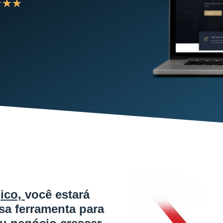
★
★
★
gico,
você estará
a ferramenta para