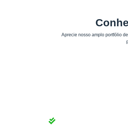
Conhe
Aprecie nosso amplo portfólio d
Com nossos m
Ter mais leads e con